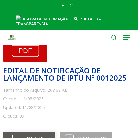
Skip
FACEBOOK
INSTAGRAM
to
main
ACESSO À INFORMAÇÃO
PORTAL DA
TRANSPARÊNCIA
content
Menu
search
EDITAL DE NOTIFICAÇÃO DE
LANÇAMENTO DE IPTU Nº 0012025
Tamanho do Arquivo: 268.68 KB
Created: 11/08/2025
Updated: 11/08/2025
Cliques: 39