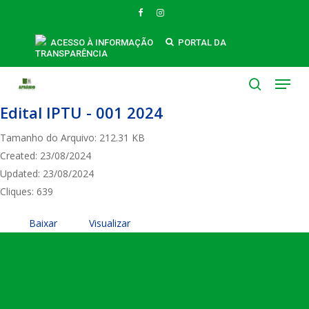
Skip
FACEBOOK
INSTAGRAM
to
main
ACESSO À INFORMAÇÃO
PORTAL DA
TRANSPARÊNCIA
content
Menu
search
Edital IPTU - 001 2024
Tamanho do Arquivo: 212.31 KB
Created: 23/08/2024
Updated: 23/08/2024
Cliques: 639
Baixar
Visualizar