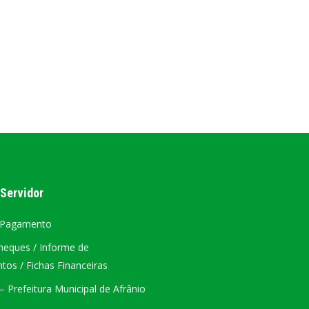
AL
PORTAL DA TRANSPARÊNCIA GERAL
ÁTRIO VIRTUAL
DIÁRIO OFICIAL
AFRÂNIO – PE
PLANO DE AÇÃO – SIAFIC
 Servidor
 Pagamento
heques / Informe de
os / Fichas Financeiras
 Prefeitura Municipal de Afrânio