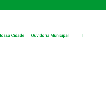
search
Nossa Cidade
Ouvidoria Municipal
EDITAL INTERNO SIMPLIFICADO 001/2025
EDITAIS E PUBLICAÇÕES – PROGRAMA BRASIL