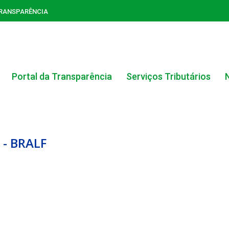
TRANSPARÊNCIA
Portal da Transparência
Serviços Tributários
 - BRALF
ACERVO DO PORTAL DA TRANSPARÊNCIA
CARTA DE SERVIÇOS AO CIDADÃO