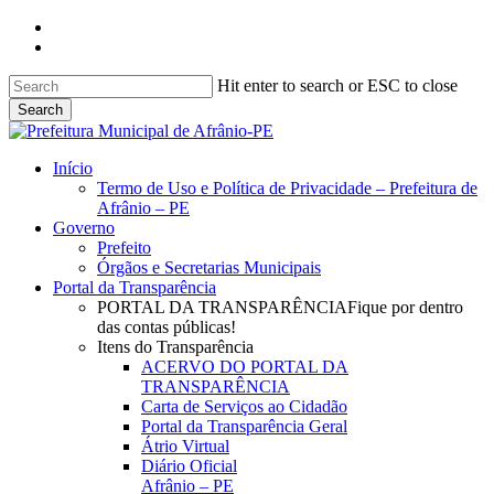
Skip
facebook
to
instagram
main
content
Hit enter to search or ESC to close
Search
Close
Search
search
Menu
Início
Termo de Uso e Política de Privacidade – Prefeitura de
Afrânio – PE
Governo
Prefeito
Órgãos e Secretarias Municipais
Portal da Transparência
PORTAL DA TRANSPARÊNCIA
Fique por dentro
das contas públicas!
Itens do Transparência
ACERVO DO PORTAL DA
TRANSPARÊNCIA
Carta de Serviços ao Cidadão
Portal da Transparência Geral
Átrio Virtual
Diário Oficial
Afrânio – PE