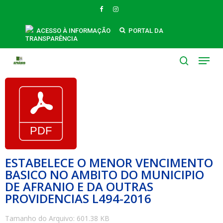
Skip
FACEBOOK
INSTAGRAM
to
main
ACESSO À INFORMAÇÃO
PORTAL DA
TRANSPARÊNCIA
content
Menu
search
ESTABELECE O MENOR VENCIMENTO
BASICO NO AMBITO DO MUNICIPIO
DE AFRANIO E DA OUTRAS
PROVIDENCIAS L494-2016
Tamanho do Arquivo: 601.38 KB