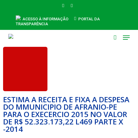
Skip
FACEBOOK
INSTAGRAM
to
main
ACESSO À INFORMAÇÃO
PORTAL DA
TRANSPARÊNCIA
content
Menu
search
ESTIMA A RECEITA E FIXA A DESPESA
DO MMUNICIPIO DE AFRANIO-PE
PARA O EXECERCIO 2015 NO VALOR
DE R$ 52.323.173,22 L469 PARTE X
-2014