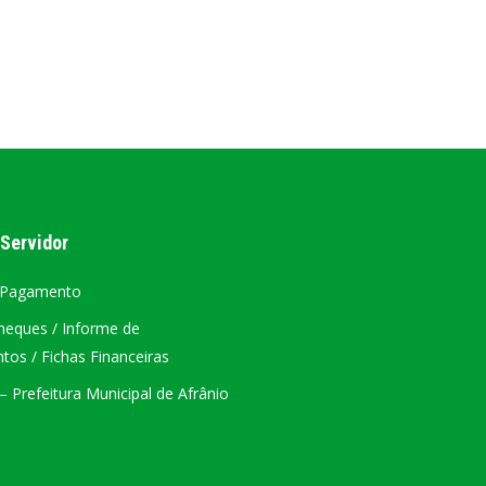
AL
PORTAL DA TRANSPARÊNCIA GERAL
ÁTRIO VIRTUAL
DIÁRIO OFICIAL
AFRÂNIO – PE
 Servidor
PLANO DE AÇÃO – SIAFIC
 Pagamento
heques / Informe de
os / Fichas Financeiras
 Prefeitura Municipal de Afrânio