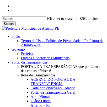
Skip
facebook
to
instagram
main
content
Hit enter to search or ESC to close
Search
Close
Search
search
Menu
Início
Termo de Uso e Política de Privacidade – Prefeitura de
Afrânio – PE
Governo
Prefeito
Órgãos e Secretarias Municipais
Portal da Transparência
PORTAL DA TRANSPARÊNCIA
Fique por dentro
das contas públicas!
Itens do Transparência
ACERVO DO PORTAL DA
TRANSPARÊNCIA
Carta de Serviços ao Cidadão
Portal da Transparência Geral
Átrio Virtual
Diário Oficial
Afrânio – PE