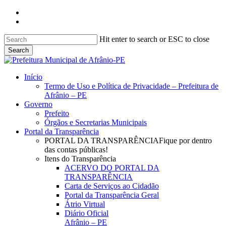
Skip
facebook
to
instagram
main
content
Hit enter to search or ESC to close
Search
Close
Search
search
Menu
Início
Termo de Uso e Política de Privacidade – Prefeitura de
Afrânio – PE
Governo
Prefeito
Órgãos e Secretarias Municipais
Portal da Transparência
PORTAL DA TRANSPARÊNCIA
Fique por dentro
das contas públicas!
Itens do Transparência
ACERVO DO PORTAL DA
TRANSPARÊNCIA
Carta de Serviços ao Cidadão
Portal da Transparência Geral
Átrio Virtual
Diário Oficial
Afrânio – PE