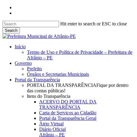
Skip
facebook
to
instagram
main
content
Hit enter to search or ESC to close
Search
Close
Search
search
Menu
Início
Termo de Uso e Política de Privacidade – Prefeitura de
Afrânio – PE
Governo
Prefeito
Órgãos e Secretarias Municipais
Portal da Transparência
PORTAL DA TRANSPARÊNCIA
Fique por dentro
das contas públicas!
Itens do Transparência
ACERVO DO PORTAL DA
TRANSPARÊNCIA
Carta de Serviços ao Cidadão
Portal da Transparência Geral
Átrio Virtual
Diário Oficial
Afrânio – PE