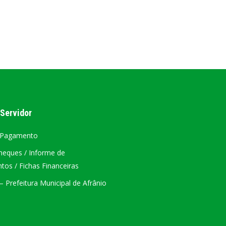
AL
PORTAL DA TRANSPARÊNCIA GERAL
ÁTRIO VIRTUAL
DIÁRIO OFICIAL
AFRÂNIO – PE
 Servidor
PLANO DE AÇÃO – SIAFIC
 Pagamento
heques / Informe de
os / Fichas Financeiras
 Prefeitura Municipal de Afrânio