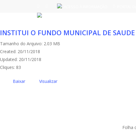
Skip
facebook
instagram
ACESSO À INFORMAÇÃO
PORTAL D
to
main
content
INSTITUI O FUNDO MUNICIPAL DE SAUDE
Tamanho do Arquivo: 2.03 MB
Created: 20/11/2018
Updated: 20/11/2018
Cliques: 83
Baixar
Visualizar
Área 
Folha 