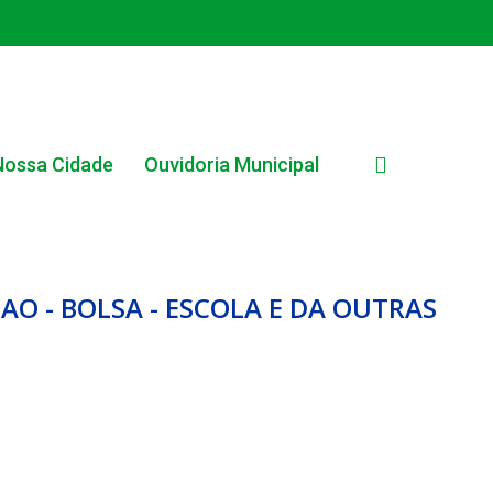
search
Nossa Cidade
Ouvidoria Municipal
O - BOLSA - ESCOLA E DA OUTRAS
EDITAL INTERNO SIMPLIFICADO 001/2025
EDITAIS E PUBLICAÇÕES – PROGRAMA BRASIL