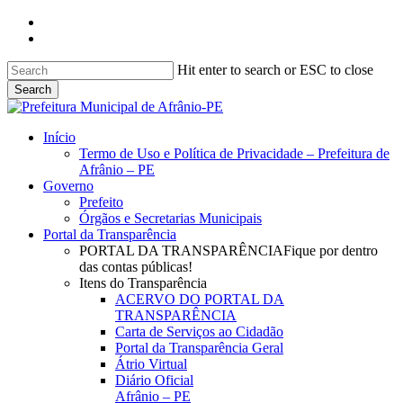
Skip
facebook
to
instagram
main
content
Hit enter to search or ESC to close
Search
Close
Search
search
Menu
Início
Termo de Uso e Política de Privacidade – Prefeitura de
Afrânio – PE
Governo
Prefeito
Órgãos e Secretarias Municipais
Portal da Transparência
PORTAL DA TRANSPARÊNCIA
Fique por dentro
das contas públicas!
Itens do Transparência
ACERVO DO PORTAL DA
TRANSPARÊNCIA
Carta de Serviços ao Cidadão
Portal da Transparência Geral
Átrio Virtual
Diário Oficial
Afrânio – PE