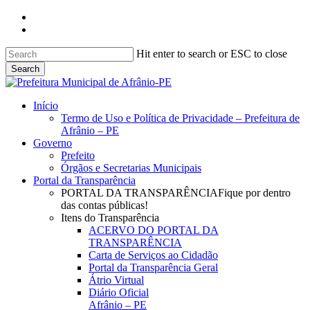
Skip
facebook
to
instagram
main
content
Hit enter to search or ESC to close
Search
Close
Search
search
Menu
Início
Termo de Uso e Política de Privacidade – Prefeitura de
Afrânio – PE
Governo
Prefeito
Órgãos e Secretarias Municipais
Portal da Transparência
PORTAL DA TRANSPARÊNCIA
Fique por dentro
das contas públicas!
Itens do Transparência
ACERVO DO PORTAL DA
TRANSPARÊNCIA
Carta de Serviços ao Cidadão
Portal da Transparência Geral
Átrio Virtual
Diário Oficial
Afrânio – PE