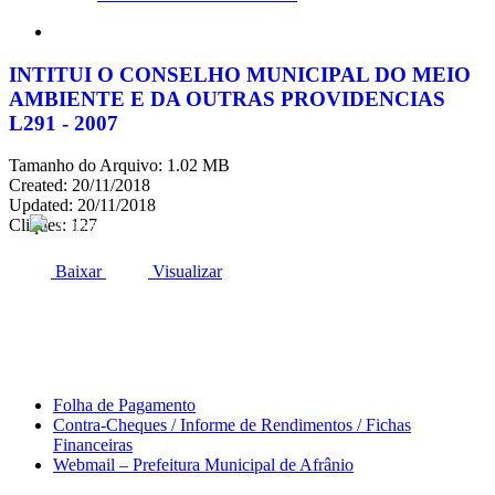
search
INTITUI O CONSELHO MUNICIPAL DO MEIO
AMBIENTE E DA OUTRAS PROVIDENCIAS
L291 - 2007
Tamanho do Arquivo: 1.02 MB
Created: 20/11/2018
Updated: 20/11/2018
Cliques: 127
ACESSO À INFORMAÇÃO
PORTAL DA TRANSPARÊNCIA
Baixar
Visualizar
Área do Servidor
Folha de Pagamento
Contra-Cheques / Informe de Rendimentos / Fichas
Financeiras
Webmail – Prefeitura Municipal de Afrânio