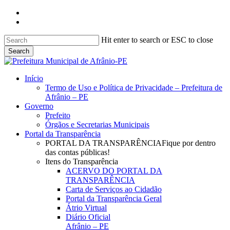
Skip
facebook
to
instagram
main
content
Hit enter to search or ESC to close
Search
Close
Search
search
Menu
Início
Termo de Uso e Política de Privacidade – Prefeitura de
Afrânio – PE
Governo
Prefeito
Órgãos e Secretarias Municipais
Portal da Transparência
PORTAL DA TRANSPARÊNCIA
Fique por dentro
das contas públicas!
Itens do Transparência
ACERVO DO PORTAL DA
TRANSPARÊNCIA
Carta de Serviços ao Cidadão
Portal da Transparência Geral
Átrio Virtual
Diário Oficial
Afrânio – PE