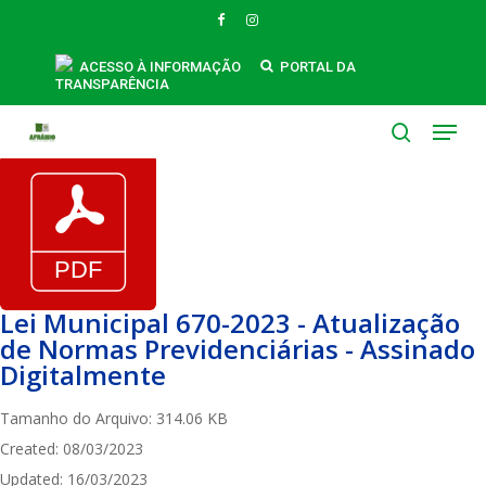
Skip
FACEBOOK
INSTAGRAM
to
main
ACESSO À INFORMAÇÃO
PORTAL DA
TRANSPARÊNCIA
content
Menu
search
Lei Municipal 670-2023 - Atualização
de Normas Previdenciárias - Assinado
Digitalmente
Tamanho do Arquivo: 314.06 KB
Created: 08/03/2023
Updated: 16/03/2023