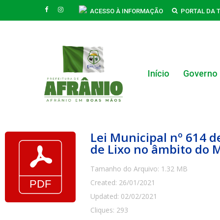
Skip
FACEBOOK
INSTAGRAM
ACESSO À INFORMAÇÃO
PORTAL DA 
to
main
content
Início
Governo
Hit enter to search or ESC to close
Lei Municipal nº 614 d
de Lixo no âmbito do M
Tamanho do Arquivo: 1.32 MB
Created: 26/01/2021
Updated: 02/02/2021
Cliques: 293