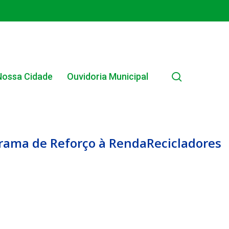
search
Nossa Cidade
Ouvidoria Municipal
rograma de Reforço à RendaRecicladores
EDITAIS MUNICIPAIS
EDITAL INTERNO SIMPLIFICADO 001/2025
EDITAIS E PUBLICAÇÕES – PROGRAMA BRASIL
ALFABETIZADO 2025