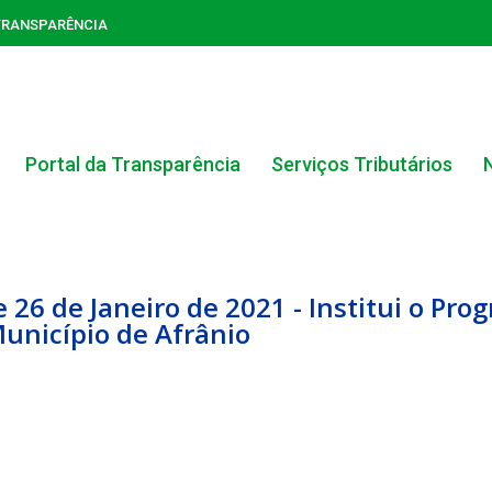
TRANSPARÊNCIA
Portal da Transparência
Serviços Tributários
e 26 de Janeiro de 2021 - Institui o P
unicípio de Afrânio
ACERVO DO PORTAL DA TRANSPARÊNCIA
CARTA DE SERVIÇOS AO CIDADÃO
PORTAL DA TRANSPARÊNCIA GERAL