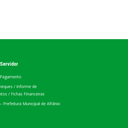
ÁTRIO VIRTUAL
DIÁRIO OFICIAL
AFRÂNIO – PE
PLANO DE AÇÃO – SIAFIC
 Servidor
 Pagamento
heques / Informe de
os / Fichas Financeiras
 Prefeitura Municipal de Afrânio