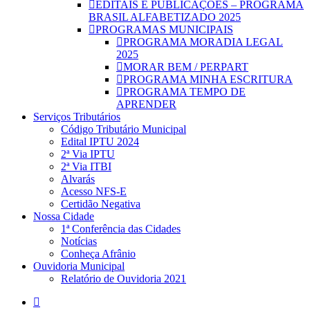
EDITAIS E PUBLICAÇÕES – PROGRAMA
BRASIL ALFABETIZADO 2025
PROGRAMAS MUNICIPAIS
PROGRAMA MORADIA LEGAL
2025
MORAR BEM / PERPART
PROGRAMA MINHA ESCRITURA
PROGRAMA TEMPO DE
APRENDER
Serviços Tributários
Código Tributário Municipal
Edital IPTU 2024
2ª Via IPTU
2ª Via ITBI
Alvarás
Acesso NFS-E
Certidão Negativa
Nossa Cidade
1ª Conferência das Cidades
Notícias
Conheça Afrânio
Ouvidoria Municipal
Relatório de Ouvidoria 2021
facebook