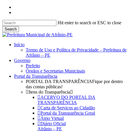
Skip
facebook
to
instagram
main
content
Hit enter to search or ESC to close
Search
Close
Search
search
Menu
Início
Termo de Uso e Política de Privacidade – Prefeitura de
Afrânio – PE
Governo
Prefeito
Órgãos e Secretarias Municipais
Portal da Transparência
PORTAL DA TRANSPARÊNCIA
Fique por dentro
das contas públicas!
Itens do Transparência
ACERVO DO PORTAL DA
TRANSPARÊNCIA
Carta de Serviços ao Cidadão
Portal da Transparência Geral
Átrio Virtual
Diário Oficial
Afrânio – PE