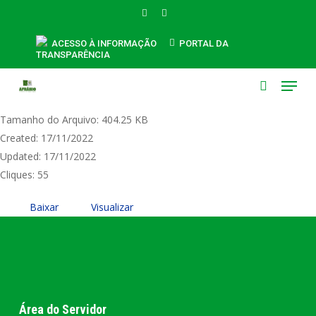
Skip
FACEBOOK
INSTAGRAM
to
Lei Municipal nº 657 de 16 de novembro
main
ACESSO À INFORMAÇÃO
PORTAL DA
TRANSPARÊNCIA
content
de 2022 - ART. 3º DAS LEIS MUNICIPAIS Nº
Menu
489.2015, 490.2015 e 492.2015
search
Tamanho do Arquivo: 404.25 KB
Created: 17/11/2022
Updated: 17/11/2022
Cliques: 55
Baixar
Visualizar
Área do Servidor