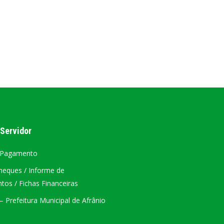
AL
PORTAL DA TRANSPARÊNCIA GERAL
ÁTRIO VIRTUAL
DIÁRIO OFICIAL
AFRÂNIO – PE
PLANO DE AÇÃO – SIAFIC
 Servidor
 Pagamento
heques / Informe de
os / Fichas Financeiras
 Prefeitura Municipal de Afrânio