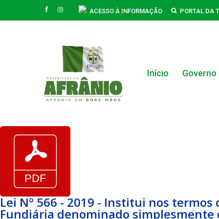
Skip
FACEBOOK
INSTAGRAM
ACESSO À INFORMAÇÃO
PORTAL DA 
to
main
content
Início
Governo
Hit enter to search or ESC to close
Lei Nº 566 - 2019 - Institui nos termo
Fundiária denominado simplesmente 