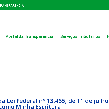
TRANSPARÊNCIA
Portal da Transparência
Serviços Tributários
ACERVO DO PORTAL DA TRANSPARÊNCIA
s da Lei Federal nº 13.465, de 11 de ju
CARTA DE SERVIÇOS AO CIDADÃO
como Minha Escritura