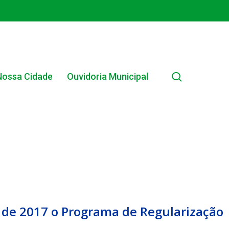
search
Nossa Cidade
Ouvidoria Municipal
EDITAL INTERNO SIMPLIFICADO 001/2025
lho de 2017 o Programa de Regularização
EDITAIS E PUBLICAÇÕES – PROGRAMA BRASIL