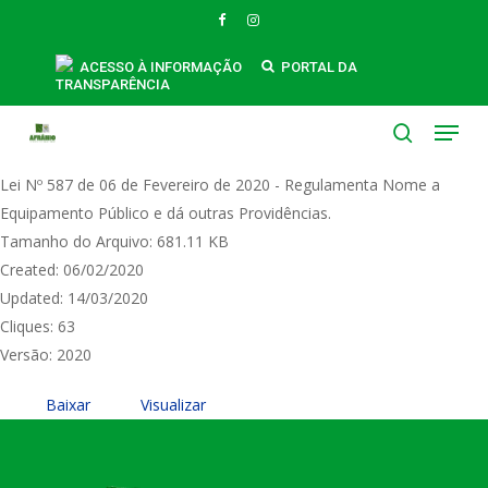
Skip
FACEBOOK
INSTAGRAM
to
Lei Nº 587 de 06 de Fevereiro de 2020 -
main
ACESSO À INFORMAÇÃO
PORTAL DA
TRANSPARÊNCIA
content
Regulamenta Nome a Equipamento
Menu
Público e dá outras Providências
search
Lei Nº 587 de 06 de Fevereiro de 2020 - Regulamenta Nome a
Equipamento Público e dá outras Providências.
Tamanho do Arquivo: 681.11 KB
Created: 06/02/2020
Updated: 14/03/2020
Cliques: 63
Versão: 2020
Baixar
Visualizar