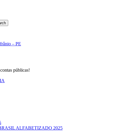
rch
Afrânio – PE
 contas públicas!
IA
5
BRASIL ALFABETIZADO 2025