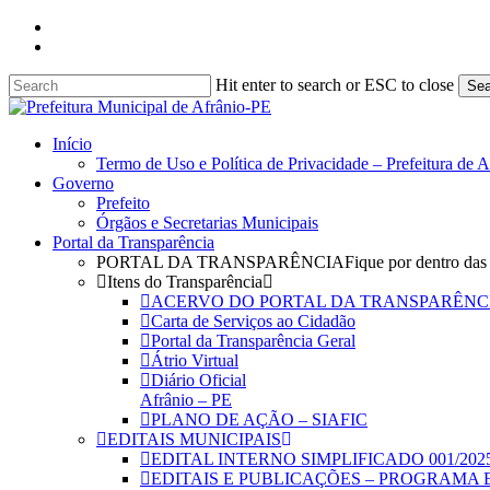
Skip
facebook
to
instagram
main
content
Hit enter to search or ESC to close
Sea
Close
Search
search
Menu
Início
Termo de Uso e Política de Privacidade – Prefeitura de 
Governo
Prefeito
Órgãos e Secretarias Municipais
Portal da Transparência
PORTAL DA TRANSPARÊNCIA
Fique por dentro das
Itens do Transparência
ACERVO DO PORTAL DA TRANSPARÊNC
Carta de Serviços ao Cidadão
Portal da Transparência Geral
Átrio Virtual
Diário Oficial
Afrânio – PE
PLANO DE AÇÃO – SIAFIC
EDITAIS MUNICIPAIS
EDITAL INTERNO SIMPLIFICADO 001/202
EDITAIS E PUBLICAÇÕES – PROGRAMA 