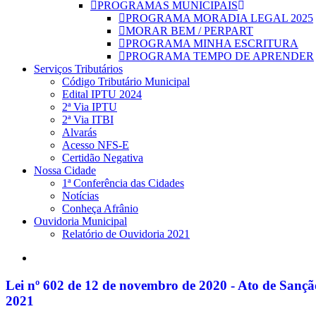
PROGRAMAS MUNICIPAIS
PROGRAMA MORADIA LEGAL 2025
MORAR BEM / PERPART
PROGRAMA MINHA ESCRITURA
PROGRAMA TEMPO DE APRENDER
Serviços Tributários
Código Tributário Municipal
Edital IPTU 2024
2ª Via IPTU
2ª Via ITBI
Alvarás
Acesso NFS-E
Certidão Negativa
Nossa Cidade
1ª Conferência das Cidades
Notícias
Conheça Afrânio
Ouvidoria Municipal
Relatório de Ouvidoria 2021
search
Lei nº 602 de 12 de novembro de 2020 - Ato de Sançã
2021