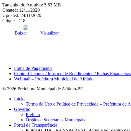
Tamanho do Arquivo: 5.53 MB
Created: 12/11/2020
Updated: 24/11/2020
Cliques: 118
ACESSO À INFORMAÇÃO
PORTAL DA TRANSPARÊNC
Baixar
Visualizar
Área do Servidor
Folha de Pagamento
Contra-Cheques / Informe de Rendimentos / Fichas Financeiras
Webmail – Prefeitura Municipal de Afrânio
© 2026 Prefeitura Municipal de Afrânio-PE.
Close
Início
Menu
Termo de Uso e Política de Privacidade – Prefeitura de 
Governo
Prefeito
Órgãos e Secretarias Municipais
Portal da Transparência
PORTAL DA TRANSPARÊNCIA
Fique por dentro das