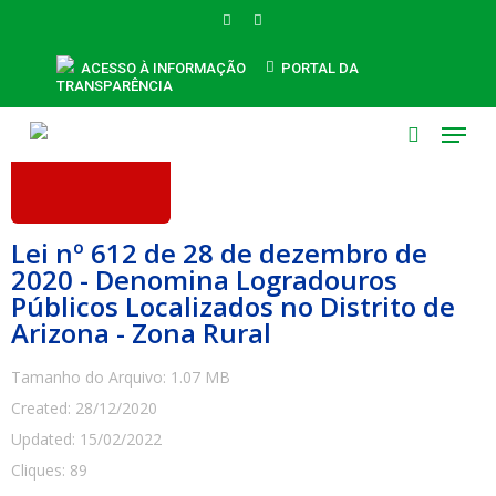
Skip
FACEBOOK
INSTAGRAM
to
main
ACESSO À INFORMAÇÃO
PORTAL DA
TRANSPARÊNCIA
content
Menu
search
Lei nº 612 de 28 de dezembro de
2020 - Denomina Logradouros
Públicos Localizados no Distrito de
Arizona - Zona Rural
Tamanho do Arquivo: 1.07 MB
Created: 28/12/2020
Updated: 15/02/2022
Cliques: 89