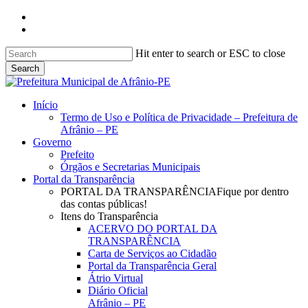
Skip
facebook
to
instagram
main
content
Hit enter to search or ESC to close
Search
Close
Search
search
Menu
Início
Termo de Uso e Política de Privacidade – Prefeitura de
Afrânio – PE
Governo
Prefeito
Órgãos e Secretarias Municipais
Portal da Transparência
PORTAL DA TRANSPARÊNCIA
Fique por dentro
das contas públicas!
Itens do Transparência
ACERVO DO PORTAL DA
TRANSPARÊNCIA
Carta de Serviços ao Cidadão
Portal da Transparência Geral
Átrio Virtual
Diário Oficial
Afrânio – PE