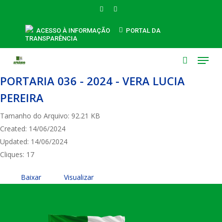
Skip
FACEBOOK
INSTAGRAM
to
main
ACESSO À INFORMAÇÃO
PORTAL DA
TRANSPARÊNCIA
content
Menu
search
PORTARIA 036 - 2024 - VERA LUCIA
PEREIRA
Tamanho do Arquivo: 92.21 KB
Created: 14/06/2024
Updated: 14/06/2024
Cliques: 17
Baixar
Visualizar