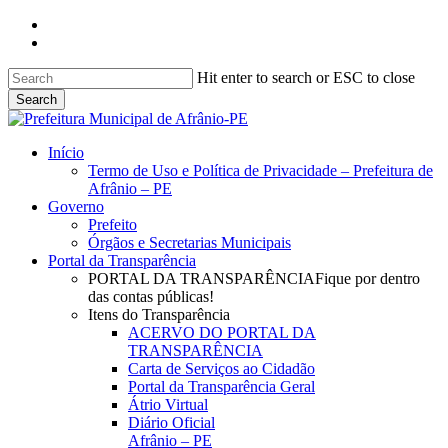
Skip
facebook
to
instagram
main
content
Hit enter to search or ESC to close
Search
Close
Search
search
Menu
Início
Termo de Uso e Política de Privacidade – Prefeitura de
Afrânio – PE
Governo
Prefeito
Órgãos e Secretarias Municipais
Portal da Transparência
PORTAL DA TRANSPARÊNCIA
Fique por dentro
das contas públicas!
Itens do Transparência
ACERVO DO PORTAL DA
TRANSPARÊNCIA
Carta de Serviços ao Cidadão
Portal da Transparência Geral
Átrio Virtual
Diário Oficial
Afrânio – PE