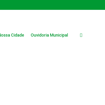
search
Nossa Cidade
Ouvidoria Municipal
EDITAL INTERNO SIMPLIFICADO 001/2025
EDITAIS E PUBLICAÇÕES – PROGRAMA BRASIL