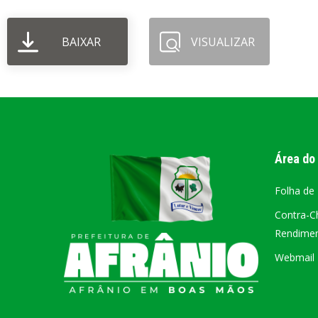
PORTAL DA
BAIXAR
VISUALIZAR
TRANSPARÊNCIA
FIQUE POR DENTRO DAS CONTAS PÚBLICAS!
Área do
Folha de
Contra-C
Rendiment
Webmail –