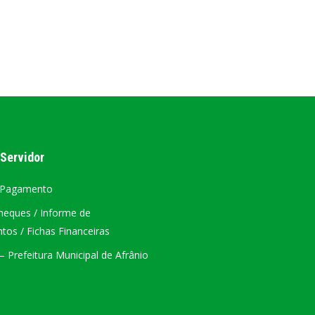
AL
PORTAL DA TRANSPARÊNCIA GERAL
ÁTRIO VIRTUAL
DIÁRIO OFICIAL
AFRÂNIO – PE
 Servidor
PLANO DE AÇÃO – SIAFIC
 Pagamento
heques / Informe de
os / Fichas Financeiras
 Prefeitura Municipal de Afrânio