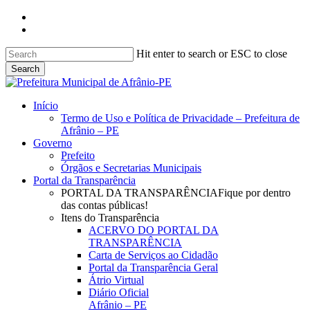
Skip
facebook
to
instagram
main
content
Hit enter to search or ESC to close
Search
Close
Search
search
Menu
Início
Termo de Uso e Política de Privacidade – Prefeitura de
Afrânio – PE
Governo
Prefeito
Órgãos e Secretarias Municipais
Portal da Transparência
PORTAL DA TRANSPARÊNCIA
Fique por dentro
das contas públicas!
Itens do Transparência
ACERVO DO PORTAL DA
TRANSPARÊNCIA
Carta de Serviços ao Cidadão
Portal da Transparência Geral
Átrio Virtual
Diário Oficial
Afrânio – PE