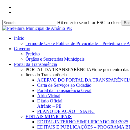
Skip
facebook
to
instagram
main
content
Hit enter to search or ESC to close
Sea
Close
Search
search
Menu
Início
Termo de Uso e Política de Privacidade – Prefeitura de 
Governo
Prefeito
Órgãos e Secretarias Municipais
Portal da Transparência
PORTAL DA TRANSPARÊNCIA
Fique por dentro das
Itens do Transparência
ACERVO DO PORTAL DA TRANSPARÊNCI
Carta de Serviços ao Cidadão
Portal da Transparência Geral
Átrio Virtual
Diário Oficial
Afrânio – PE
PLANO DE AÇÃO – SIAFIC
EDITAIS MUNICIPAIS
EDITAL INTERNO SIMPLIFICADO 001/2025
EDITAIS E PUBLICAÇÕES – PROGRAMA B