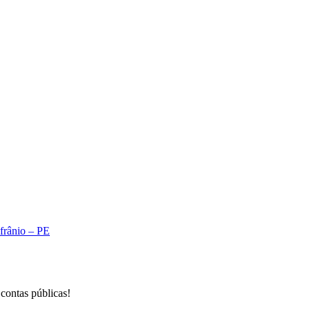
A
Afrânio – PE
 contas públicas!