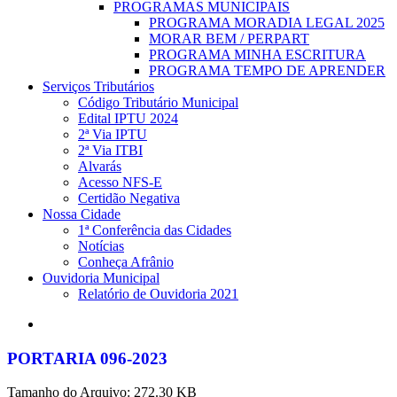
PROGRAMAS MUNICIPAIS
PROGRAMA MORADIA LEGAL 2025
MORAR BEM / PERPART
PROGRAMA MINHA ESCRITURA
PROGRAMA TEMPO DE APRENDER
Serviços Tributários
Código Tributário Municipal
Edital IPTU 2024
2ª Via IPTU
2ª Via ITBI
Alvarás
Acesso NFS-E
Certidão Negativa
Nossa Cidade
1ª Conferência das Cidades
Notícias
Conheça Afrânio
Ouvidoria Municipal
Relatório de Ouvidoria 2021
search
PORTARIA 096-2023
Tamanho do Arquivo: 272.30 KB