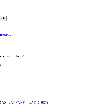
rch
Afrânio – PE
 contas públicas!
A
RASIL ALFABETIZADO 2025