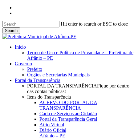
Skip
facebook
to
instagram
main
content
Hit enter to search or ESC to close
Search
Close
Search
search
Menu
Início
Termo de Uso e Política de Privacidade – Prefeitura de
Afrânio – PE
Governo
Prefeito
Órgãos e Secretarias Municipais
Portal da Transparência
PORTAL DA TRANSPARÊNCIA
Fique por dentro
das contas públicas!
Itens do Transparência
ACERVO DO PORTAL DA
TRANSPARÊNCIA
Carta de Serviços ao Cidadão
Portal da Transparência Geral
Átrio Virtual
Diário Oficial
Afrânio – PE