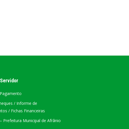
AL
PORTAL DA TRANSPARÊNCIA GERAL
ÁTRIO VIRTUAL
DIÁRIO OFICIAL
AFRÂNIO – PE
PLANO DE AÇÃO – SIAFIC
 Servidor
 Pagamento
heques / Informe de
os / Fichas Financeiras
 Prefeitura Municipal de Afrânio