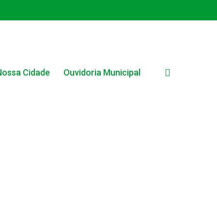
search
Nossa Cidade
Ouvidoria Municipal
EDITAL INTERNO SIMPLIFICADO 001/2025
EDITAIS E PUBLICAÇÕES – PROGRAMA BRASIL