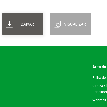
PORTAL DA
TRANSPARÊNCIA
BAIXAR
VISUALIZAR
FIQUE POR DENTRO DAS CONTAS PÚBLICAS!
Área do
Folha de
Contra-C
Rendiment
Webmail –