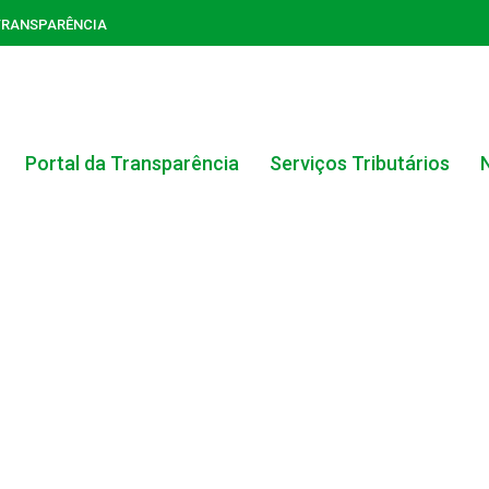
TRANSPARÊNCIA
Portal da Transparência
Serviços Tributários
ACERVO DO PORTAL DA TRANSPARÊNCIA
CARTA DE SERVIÇOS AO CIDADÃO
PORTAL DA TRANSPARÊNCIA GERAL