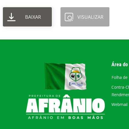
PORTAL DA
BAIXAR
VISUALIZAR
TRANSPARÊNCIA
FIQUE POR DENTRO DAS CONTAS PÚBLICAS!
Área do
Folha de
Contra-C
Rendiment
Webmail –