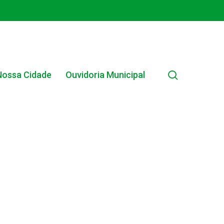
search
Nossa Cidade
Ouvidoria Municipal
EDITAIS MUNICIPAIS
EDITAL INTERNO SIMPLIFICADO 001/2025
EDITAIS E PUBLICAÇÕES – PROGRAMA BRASIL
ALFABETIZADO 2025