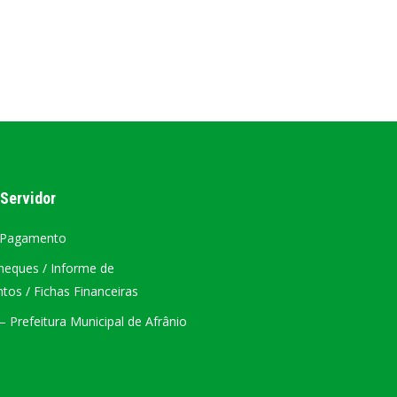
ÁTRIO VIRTUAL
DIÁRIO OFICIAL
AFRÂNIO – PE
PLANO DE AÇÃO – SIAFIC
 Servidor
 Pagamento
heques / Informe de
os / Fichas Financeiras
 Prefeitura Municipal de Afrânio