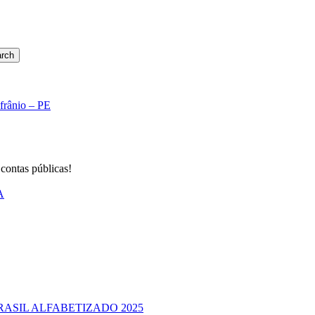
rch
Afrânio – PE
 contas públicas!
A
RASIL ALFABETIZADO 2025