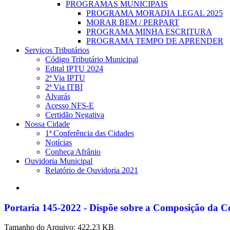
PROGRAMAS MUNICIPAIS
PROGRAMA MORADIA LEGAL 2025
MORAR BEM / PERPART
PROGRAMA MINHA ESCRITURA
PROGRAMA TEMPO DE APRENDER
Serviços Tributários
Código Tributário Municipal
Edital IPTU 2024
2ª Via IPTU
2ª Via ITBI
Alvarás
Acesso NFS-E
Certidão Negativa
Nossa Cidade
1ª Conferência das Cidades
Notícias
Conheça Afrânio
Ouvidoria Municipal
Relatório de Ouvidoria 2021
search
Portaria 145-2022 - Dispõe sobre a Composição da Co
Tamanho do Arquivo: 422.23 KB