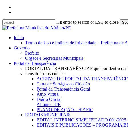
Skip
facebook
to
instagram
main
content
Hit enter to search or ESC to close
Sea
Close
Search
search
Menu
Início
Termo de Uso e Política de Privacidade – Prefeitura de 
Governo
Prefeito
Órgãos e Secretarias Municipais
Portal da Transparência
PORTAL DA TRANSPARÊNCIA
Fique por dentro das
Itens do Transparência
ACERVO DO PORTAL DA TRANSPARÊNCI
Carta de Serviços ao Cidadão
Portal da Transparência Geral
Átrio Virtual
Diário Oficial
Afrânio – PE
PLANO DE AÇÃO – SIAFIC
EDITAIS MUNICIPAIS
EDITAL INTERNO SIMPLIFICADO 001/2025
EDITAIS E PUBLICAÇÕES – PROGRAMA B