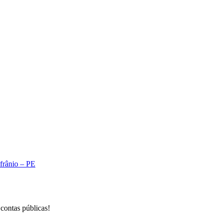
A
Afrânio – PE
 contas públicas!