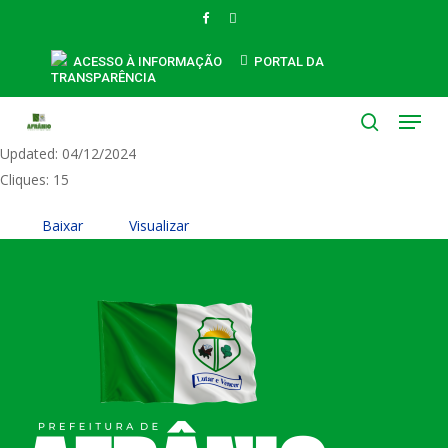
Skip
FACEBOOK
INSTAGRAM
to
PORTARIA 157-2024
main
ACESSO À INFORMAÇÃO
PORTAL DA
TRANSPARÊNCIA
content
Tamanho do Arquivo: 216.80 KB
Menu
Created: 04/12/2024
search
Updated: 04/12/2024
Cliques: 15
Baixar
Visualizar