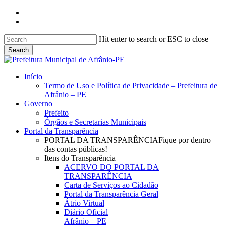
Skip
facebook
to
instagram
main
content
Hit enter to search or ESC to close
Search
Close
Search
search
Menu
Início
Termo de Uso e Política de Privacidade – Prefeitura de
Afrânio – PE
Governo
Prefeito
Órgãos e Secretarias Municipais
Portal da Transparência
PORTAL DA TRANSPARÊNCIA
Fique por dentro
das contas públicas!
Itens do Transparência
ACERVO DO PORTAL DA
TRANSPARÊNCIA
Carta de Serviços ao Cidadão
Portal da Transparência Geral
Átrio Virtual
Diário Oficial
Afrânio – PE