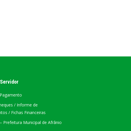
AL
PORTAL DA TRANSPARÊNCIA GERAL
ÁTRIO VIRTUAL
DIÁRIO OFICIAL
AFRÂNIO – PE
PLANO DE AÇÃO – SIAFIC
 Servidor
 Pagamento
heques / Informe de
os / Fichas Financeiras
 Prefeitura Municipal de Afrânio