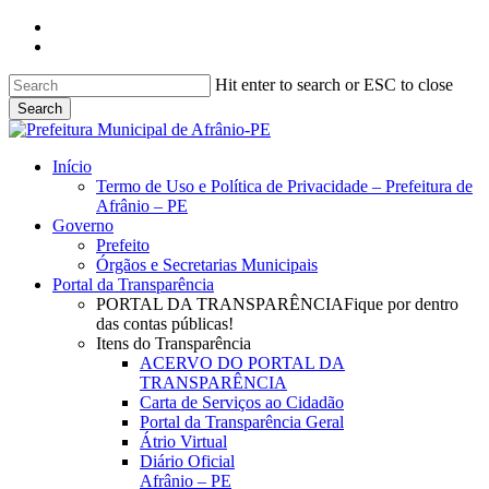
Skip
facebook
to
instagram
main
content
Hit enter to search or ESC to close
Search
Close
Search
search
Menu
Início
Termo de Uso e Política de Privacidade – Prefeitura de
Afrânio – PE
Governo
Prefeito
Órgãos e Secretarias Municipais
Portal da Transparência
PORTAL DA TRANSPARÊNCIA
Fique por dentro
das contas públicas!
Itens do Transparência
ACERVO DO PORTAL DA
TRANSPARÊNCIA
Carta de Serviços ao Cidadão
Portal da Transparência Geral
Átrio Virtual
Diário Oficial
Afrânio – PE