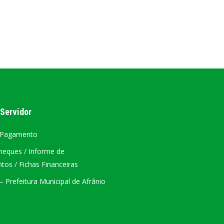
AL
PORTAL DA TRANSPARÊNCIA GERAL
ÁTRIO VIRTUAL
DIÁRIO OFICIAL
AFRÂNIO – PE
 Servidor
PLANO DE AÇÃO – SIAFIC
 Pagamento
heques / Informe de
os / Fichas Financeiras
 Prefeitura Municipal de Afrânio