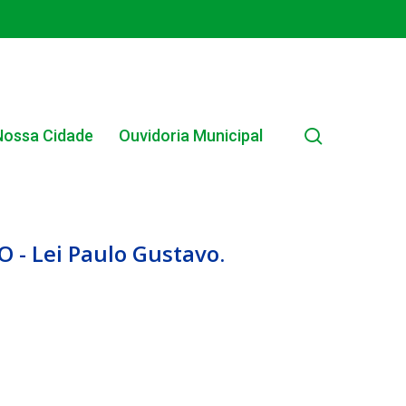
search
Nossa Cidade
Ouvidoria Municipal
 - Lei Paulo Gustavo.
EDITAL INTERNO SIMPLIFICADO 001/2025
EDITAIS E PUBLICAÇÕES – PROGRAMA BRASIL