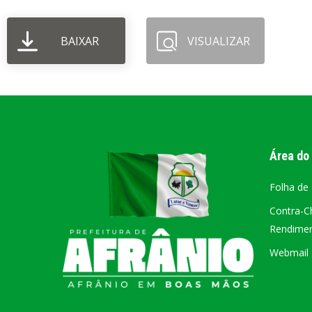
PORTAL DA
BAIXAR
VISUALIZAR
TRANSPARÊNCIA
FIQUE POR DENTRO DAS CONTAS PÚBLICAS!
Área do
Folha de
Contra-C
Rendiment
Webmail –