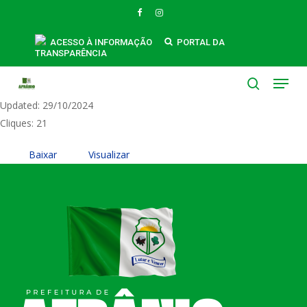
Skip
FACEBOOK
INSTAGRAM
to
PORTARIA N. 232-2024 - CMPI
main
ACESSO À INFORMAÇÃO
PORTAL DA
TRANSPARÊNCIA
content
Tamanho do Arquivo: 156.26 KB
Menu
Created: 29/10/2024
search
Updated: 29/10/2024
Cliques: 21
Baixar
Visualizar