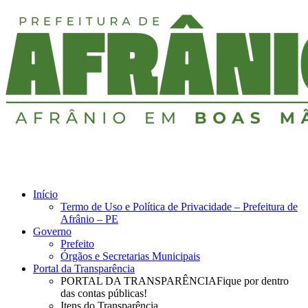
search
Menu
Início
Termo de Uso e Política de Privacidade – Prefeitura de
Afrânio – PE
Governo
Prefeito
Órgãos e Secretarias Municipais
Portal da Transparência
PORTAL DA TRANSPARÊNCIA
Fique por dentro
das contas públicas!
Itens do Transparência