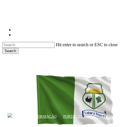
facebook
instagram
Hit enter to search or ESC to close
Search
Close
Search
ACESSO À INFORMAÇÃO
PORTAL DA TRANSPARÊNCIA