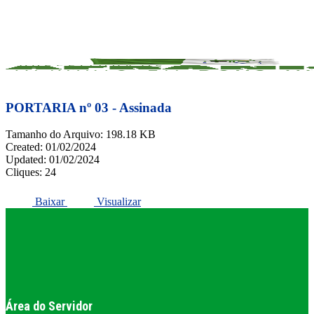
Skip
to
FACEBOOK
ACESSO À INFORMAÇÃO
PORTAL DA TRANSPARÊNCIA
main
INSTAGRAM
content
PORTARIA nº 03 - Assinada
Tamanho do Arquivo: 198.18 KB
Created: 01/02/2024
Updated: 01/02/2024
Cliques: 24
Baixar
Visualizar
Área do Servidor