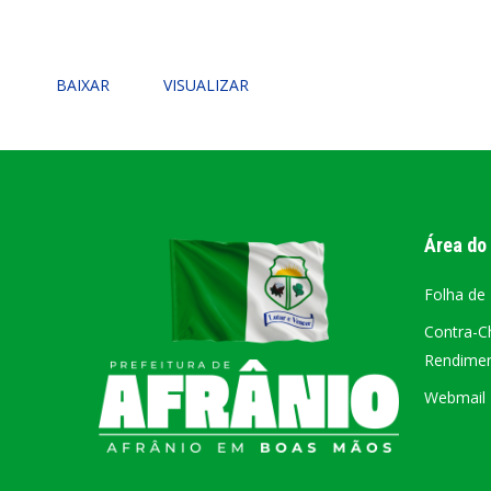
PORTAL DA
TRANSPARÊNCIA
BAIXAR
VISUALIZAR
FIQUE POR DENTRO DAS CONTAS PÚBLICAS!
Área do
Folha de
Contra-C
Rendiment
Webmail –