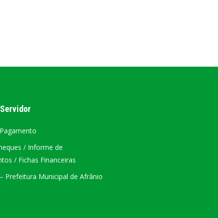
AL
PORTAL DA TRANSPARÊNCIA GERAL
ÁTRIO VIRTUAL
DIÁRIO OFICIAL
AFRÂNIO – PE
 Servidor
PLANO DE AÇÃO – SIAFIC
 Pagamento
heques / Informe de
os / Fichas Financeiras
 Prefeitura Municipal de Afrânio