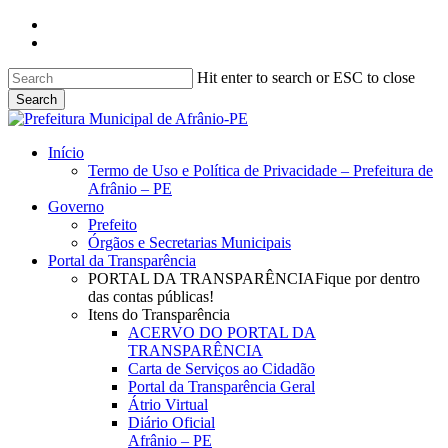
Skip
facebook
to
instagram
main
content
Hit enter to search or ESC to close
Search
Close
Search
search
Menu
Início
Termo de Uso e Política de Privacidade – Prefeitura de
Afrânio – PE
Governo
Prefeito
Órgãos e Secretarias Municipais
Portal da Transparência
PORTAL DA TRANSPARÊNCIA
Fique por dentro
das contas públicas!
Itens do Transparência
ACERVO DO PORTAL DA
TRANSPARÊNCIA
Carta de Serviços ao Cidadão
Portal da Transparência Geral
Átrio Virtual
Diário Oficial
Afrânio – PE