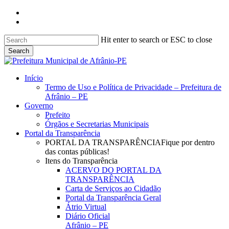
Skip
facebook
to
instagram
main
content
Hit enter to search or ESC to close
Search
Close
Search
search
Menu
Início
Termo de Uso e Política de Privacidade – Prefeitura de
Afrânio – PE
Governo
Prefeito
Órgãos e Secretarias Municipais
Portal da Transparência
PORTAL DA TRANSPARÊNCIA
Fique por dentro
das contas públicas!
Itens do Transparência
ACERVO DO PORTAL DA
TRANSPARÊNCIA
Carta de Serviços ao Cidadão
Portal da Transparência Geral
Átrio Virtual
Diário Oficial
Afrânio – PE