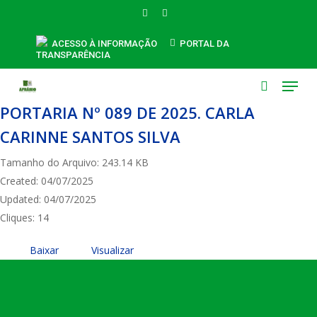
Skip
FACEBOOK
INSTAGRAM
to
main
ACESSO À INFORMAÇÃO
PORTAL DA
TRANSPARÊNCIA
content
Menu
search
PORTARIA Nº 089 DE 2025. CARLA
CARINNE SANTOS SILVA
Tamanho do Arquivo: 243.14 KB
Created: 04/07/2025
Updated: 04/07/2025
Cliques: 14
Baixar
Visualizar