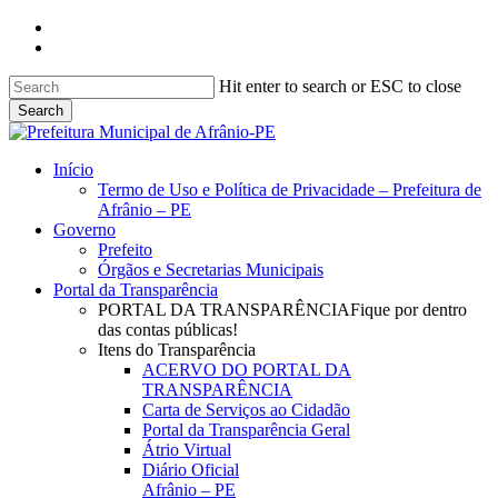
Skip
facebook
to
instagram
main
content
Hit enter to search or ESC to close
Search
Close
Search
search
Menu
Início
Termo de Uso e Política de Privacidade – Prefeitura de
Afrânio – PE
Governo
Prefeito
Órgãos e Secretarias Municipais
Portal da Transparência
PORTAL DA TRANSPARÊNCIA
Fique por dentro
das contas públicas!
Itens do Transparência
ACERVO DO PORTAL DA
TRANSPARÊNCIA
Carta de Serviços ao Cidadão
Portal da Transparência Geral
Átrio Virtual
Diário Oficial
Afrânio – PE