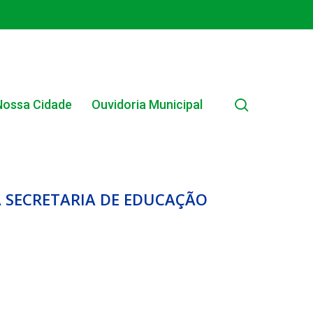
search
Nossa Cidade
Ouvidoria Municipal
A SECRETARIA DE EDUCAÇÃO
EDITAL INTERNO SIMPLIFICADO 001/2025
EDITAIS E PUBLICAÇÕES – PROGRAMA BRASIL