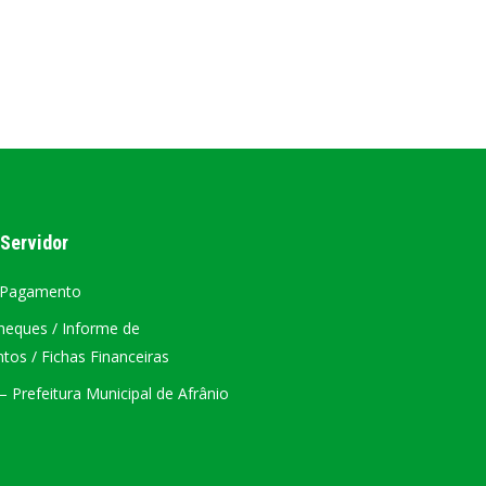
AL
PORTAL DA TRANSPARÊNCIA GERAL
ÁTRIO VIRTUAL
DIÁRIO OFICIAL
AFRÂNIO – PE
 Servidor
PLANO DE AÇÃO – SIAFIC
 Pagamento
heques / Informe de
os / Fichas Financeiras
 Prefeitura Municipal de Afrânio