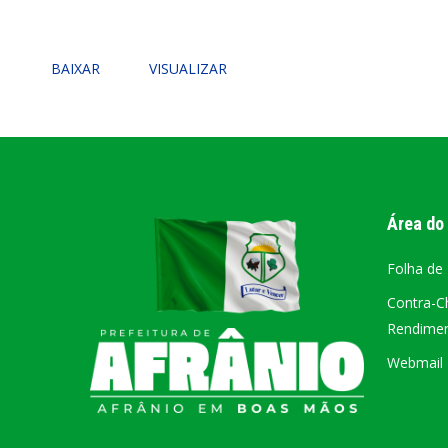
PORTAL DA
BAIXAR
VISUALIZAR
TRANSPARÊNCIA
FIQUE POR DENTRO DAS CONTAS PÚBLICAS!
Área do
Folha de
Contra-C
Rendiment
Webmail –