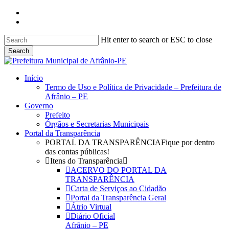
Skip
facebook
to
instagram
main
content
Hit enter to search or ESC to close
Search
Close
Search
search
Menu
Início
Termo de Uso e Política de Privacidade – Prefeitura de
Afrânio – PE
Governo
Prefeito
Órgãos e Secretarias Municipais
Portal da Transparência
PORTAL DA TRANSPARÊNCIA
Fique por dentro
das contas públicas!
Itens do Transparência
ACERVO DO PORTAL DA
TRANSPARÊNCIA
Carta de Serviços ao Cidadão
Portal da Transparência Geral
Átrio Virtual
Diário Oficial
Afrânio – PE