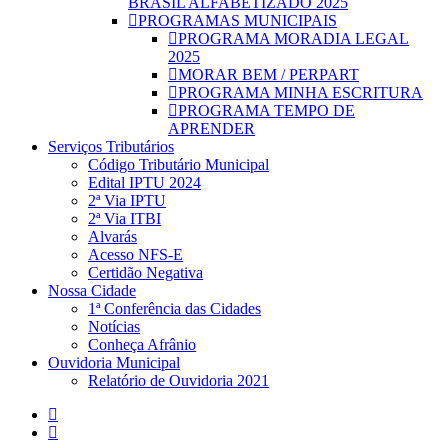
BRASIL ALFABETIZADO 2025
PROGRAMAS MUNICIPAIS
PROGRAMA MORADIA LEGAL
2025
MORAR BEM / PERPART
PROGRAMA MINHA ESCRITURA
PROGRAMA TEMPO DE
APRENDER
Serviços Tributários
Código Tributário Municipal
Edital IPTU 2024
2ª Via IPTU
2ª Via ITBI
Alvarás
Acesso NFS-E
Certidão Negativa
Nossa Cidade
1ª Conferência das Cidades
Notícias
Conheça Afrânio
Ouvidoria Municipal
Relatório de Ouvidoria 2021
facebook
instagram