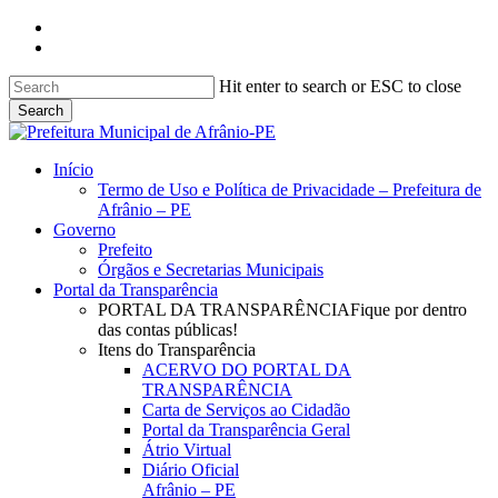
Skip
facebook
to
instagram
main
content
Hit enter to search or ESC to close
Search
Close
Search
search
Menu
Início
Termo de Uso e Política de Privacidade – Prefeitura de
Afrânio – PE
Governo
Prefeito
Órgãos e Secretarias Municipais
Portal da Transparência
PORTAL DA TRANSPARÊNCIA
Fique por dentro
das contas públicas!
Itens do Transparência
ACERVO DO PORTAL DA
TRANSPARÊNCIA
Carta de Serviços ao Cidadão
Portal da Transparência Geral
Átrio Virtual
Diário Oficial
Afrânio – PE